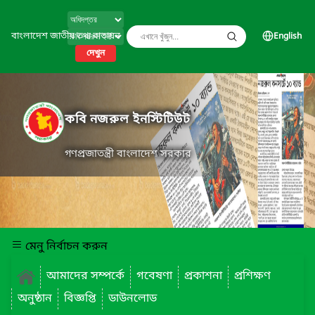
বাংলাদেশ জাতীয় তথ্য বাতায়ন
English
দেখুন
কবি নজরুল ইনস্টিটিউট
গণপ্রজাতন্ত্রী বাংলাদেশ সরকার
মেনু নির্বাচন করুন
আমাদের সম্পর্কে
গবেষণা
প্রকাশনা
প্রশিক্ষণ
অনুষ্ঠান
বিজ্ঞপ্তি
ডাউনলোড