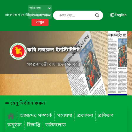
বাংলাদেশ জাতীয় তথ্য বাতায়ন
English
দেখুন
কবি নজরুল ইনস্টিটিউট
গণপ্রজাতন্ত্রী বাংলাদেশ সরকার
মেনু নির্বাচন করুন
আমাদের সম্পর্কে
গবেষণা
প্রকাশনা
প্রশিক্ষণ
অনুষ্ঠান
বিজ্ঞপ্তি
ডাউনলোড